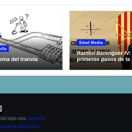
Edad Media
ofía
Ramón Berenguer IV:
lema del tranvía
primeros pasos de la
Corona de Aragón
está bajo una
Licencia
ommons Atribución-