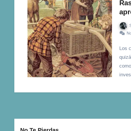
Ras
apr
No
Los c
quizá
como 
inves
No Te Pierdas