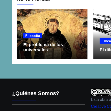
Filosofía
Filos
El problema de los
universales
El di
¿Quiénes Somos?
Esta obra 
Creative C