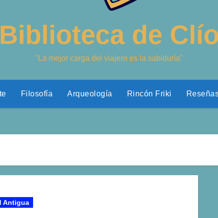
Biblioteca de Clí
"La mejor carga del viajero es la sabiduría"
te
Filosofía
Arqueología
Rincón Friki
Reseña
 Antigua