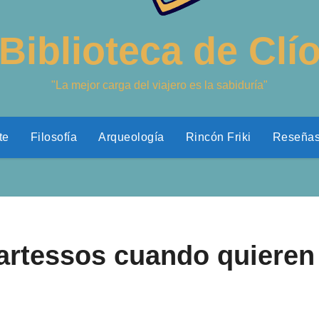
Biblioteca de Clí
"La mejor carga del viajero es la sabiduría"
te
Filosofía
Arqueología
Rincón Friki
Reseña
Tartessos cuando quieren