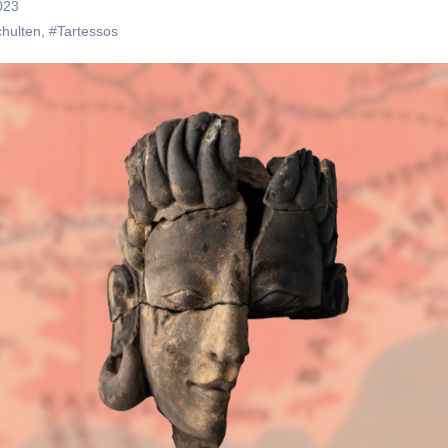
023
hulten
,
#Tartessos