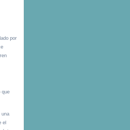
dado por
ce
eren
o que
n una
 el