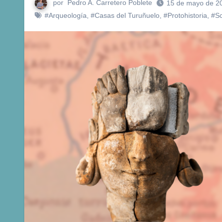
por
Pedro A. Carretero Poblete
15 de mayo de 2
#Arqueología
,
#Casas del Turuñuelo
,
#Protohistoria
,
#Sc