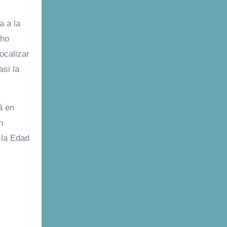
a a la
cho
ocalizar
asi la
á en
n
 la Edad