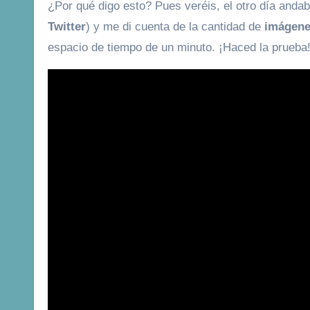
¿Por qué digo esto? Pues veréis, el otro día anda
Twitter
) y me di cuenta de la cantidad de
imágene
espacio de tiempo de un minuto. ¡Haced la prueba