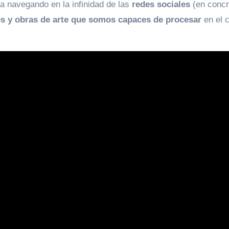
ba navegando en la infinidad de las
redes sociales
(en concr
s y obras de arte que somos capaces de procesar
en el c
!