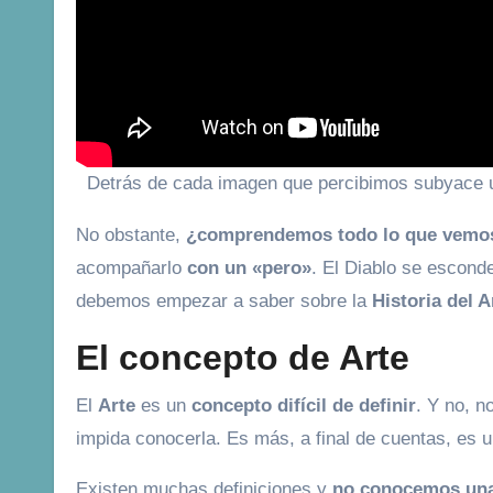
Detrás de cada imagen que percibimos subyace 
No obstante,
¿comprendemos todo lo que vemo
acompañarlo
con un «pero»
. El Diablo se escond
debemos empezar a saber sobre la
Historia del A
El concepto de Arte
El
Arte
es un
concepto difícil de definir
. Y no, n
impida conocerla. Es más, a final de cuentas, es 
Existen muchas definiciones y
no conocemos una 