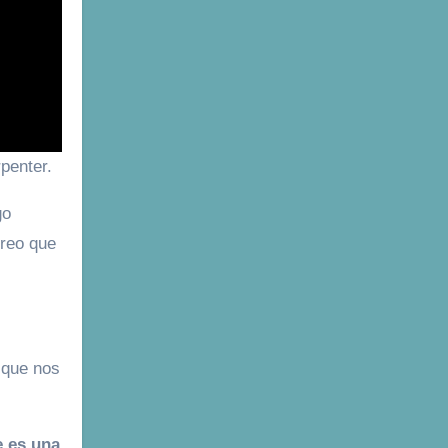
penter.
go
creo que
 que nos
e es una