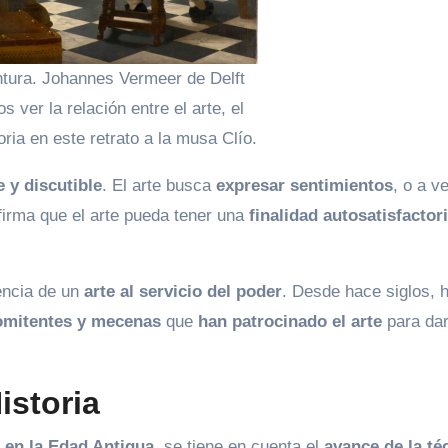
intura. Johannes Vermeer de Delft
 ver la relación entre el arte, el
toria en este retrato a la musa Clío.
e y discutible
. El arte busca
expresar sentimientos
, o a v
firma que el arte pueda tener una
finalidad autosatisfactor
encia de un
arte al servicio del poder
. Desde hace siglos,
comitentes y mecenas
que
han patrocinado el arte
para dar
Historia
a en la Edad Antigua
, se tiene en cuenta el
avance de la té