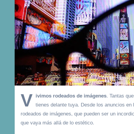
V
ivimos rodeados de imágenes
. Tantas que
tienes delante tuya. Desde los anuncios en l
rodeados de imágenes, que pueden ser un incord
que vaya más allá de lo estético.