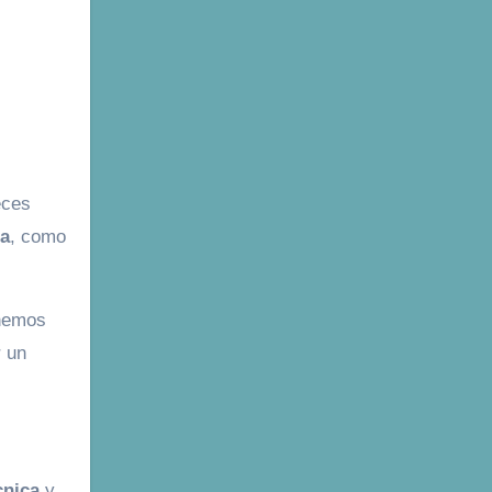
eces
ia
, como
 hemos
 un
cnica
y