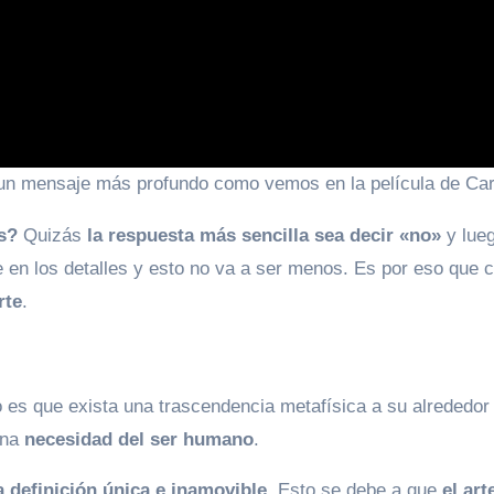
un mensaje más profundo como vemos en la película de Car
s?
Quizás
la respuesta más sencilla sea decir «no»
y lue
e en los detalles y esto no va a ser menos. Es por eso que 
rte
.
o es que exista una trascendencia metafísica a su alrededor
una
necesidad del ser humano
.
definición única e inamovible
. Esto se debe a que
el art