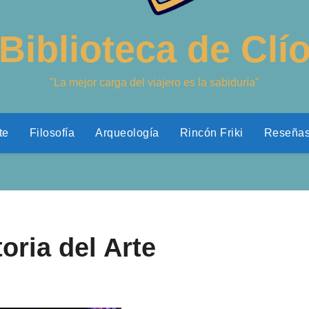
Biblioteca de Clí
"La mejor carga del viajero es la sabiduría"
te
Filosofía
Arqueología
Rincón Friki
Reseña
oria del Arte