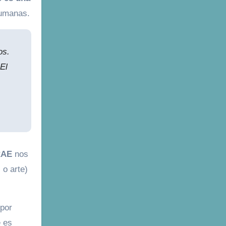
humanas.
os.
El
RAE
nos
, o arte)
 por
 es