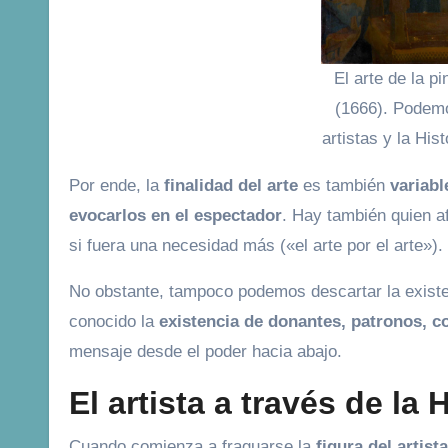
El arte de la p
(1666). Podemos
artistas y la His
Por ende, la
finalidad del arte
es también
variabl
evocarlos en el espectador
. Hay también quien a
si fuera una necesidad más («el arte por el arte»).
No obstante, tampoco podemos descartar la exist
conocido la
existencia de donantes, patronos, 
mensaje desde el poder hacia abajo.
El artista a través de la 
Cuando comienza a fraguarse la
figura del artist