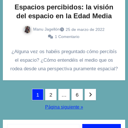
Espacios percibidos: la visión
del espacio en la Edad Media
Manu Jagellón
25 de marzo de 2022
1 Comentario
¿Alguna vez os habéis preguntado cómo percibís
el espacio? ¿Cómo entendéis el medio que os
rodea desde una perspectiva puramente espacial?
Paginación
1
2
…
6
de
Página siguiente »
entradas
Escribe tu correo electrónico…