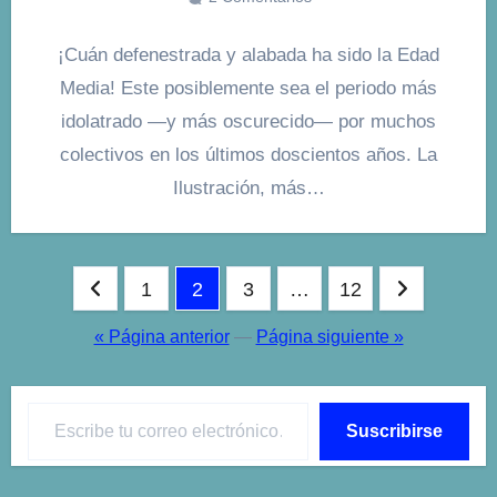
¡Cuán defenestrada y alabada ha sido la Edad
Media! Este posiblemente sea el periodo más
idolatrado —y más oscurecido— por muchos
colectivos en los últimos doscientos años. La
Ilustración, más…
Paginación
1
2
3
…
12
de
« Página anterior
—
Página siguiente »
entradas
Escribe tu correo electrónico…
Suscribirse