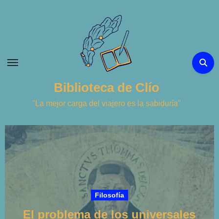
Ir
al
contenido
Biblioteca de Clío
"La mejor carga del viajero es la sabiduría"
Filosofía
El problema de los universales